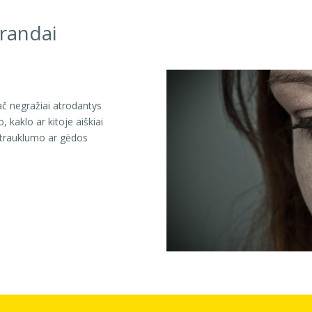
 randai
ač negražiai atrodantys
, kaklo ar kitoje aiškiai
atrauklumo ar gėdos
Next