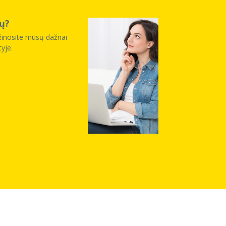
ų?
žinosite mūsų dažnai
yje.