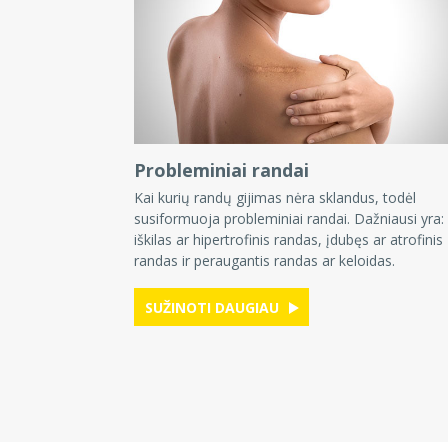
Probleminiai randai
Kai kurių randų gijimas nėra sklandus, todėl
susiformuoja probleminiai randai. Dažniausi yra:
iškilas ar hipertrofinis randas, įdubęs ar atrofinis
randas ir peraugantis randas ar keloidas.
SUŽINOTI DAUGIAU