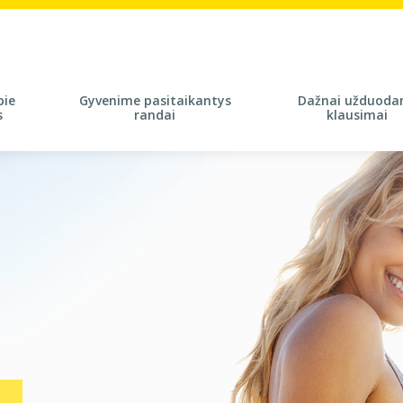
pie
Gyvenime pasitaikantys
Dažnai užduoda
s
randai
klausimai