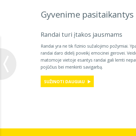
Gyvenime pasitaikantys
Randai turi įtakos jausmams
Randai yra ne tik fizinio sužalojimo požymiai. Yp
randai daro didelį poveikį emocinei gerovei. Veido
matomoje vietoje esantys randai gali lemti nep
pojūčius bei menkinti savigarbą.
SUŽINOTI DAUGIAU