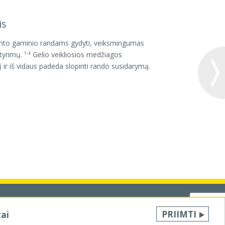
is
krinto gaminio randams gydyti, veiksmingumas
 tyrimų.
Gelio veikliosios medžiagos
1-4
į ir iš vidaus padeda slopinti rando susidarymą.
OS
PRIVATUMO POLITIKA
KONTAKTAS
PRIIMTI
tai