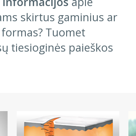
 informacijos
apie
ams skirtus gaminius ar
 formas? Tuomet
ų tiesioginės paieškos