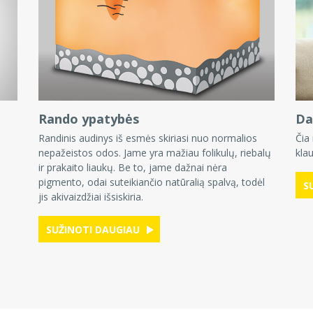
Rando ypatybės
Da
Randinis audinys iš esmės skiriasi nuo normalios
Čia
nepažeistos odos. Jame yra mažiau folikulų, riebalų
kla
ir prakaito liaukų. Be to, jame dažnai nėra
pigmento, odai suteikiančio natūralią spalvą, todėl
S
jis akivaizdžiai išsiskiria.
SUŽINOTI DAUGIAU