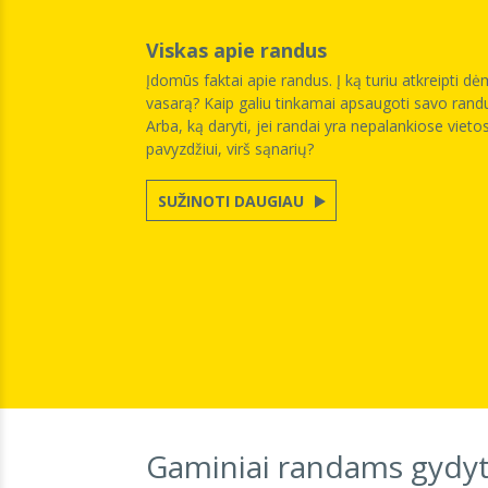
Viskas apie randus
Įdomūs faktai apie randus. Į ką turiu atkreipti d
vasarą? Kaip galiu tinkamai apsaugoti savo rand
Arba, ką daryti, jei randai yra nepalankiose vieto
pavyzdžiui, virš sąnarių?
SUŽINOTI DAUGIAU
Gaminiai randams gydyt