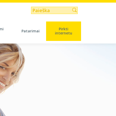
mi
Pirkti
Patarimai
internetu