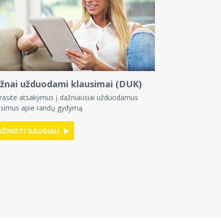
žnai užduodami klausimai (DUK)
 rasite atsakymus į dažniausiai užduodamus
usimus apie randų gydymą.
UŽINOTI DAUGIAU