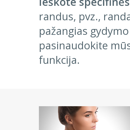
Ieškote specifinės
randus, pvz., rand
pažangias gydymo
pasinaudokite mūs
funkcija.