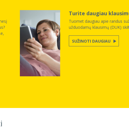
Turite daugiau klausim
ėmesį
Tuomet daugiau apie randus su
us?
užduodamų klausimų (DUK) skilt
se,
SUŽINOTI DAUGIAU
i