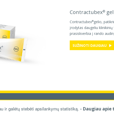
Contractubex
gel
®
Contractubex
gelio, pati
®
įrodytas daugeliu klinikinių
prasiskverbia į rando audin
Next
SUŽINOTI DAUGIAU
is, d.o.o.
SLAPUKAI
NAUDOJIMO SĄLYG
u ir galėtų stebėti apsilankymų statistiką.
- Daugiau apie 